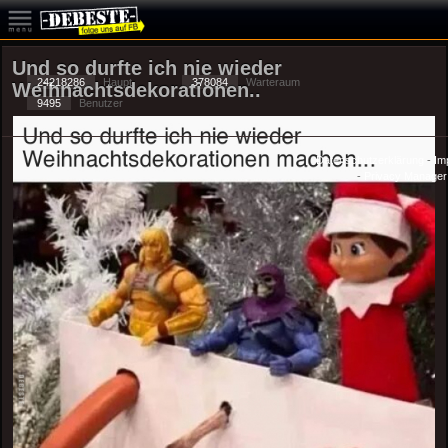
Und so durfte ich nie wieder
24218286
Haupt
378084
Warteraum
Weihnachtsdekorationen..
9495
Benutzer
Datenschutzerklärung
-
Im
-
Privacy Manager