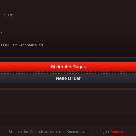
(+35)
*
rs und Familienoberhaupts.
Bilder des Tages
Neue Bilder
Bitte melden Sie sich an, um einen Kommentar hinzuzufügen.
Anmelden