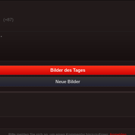
(+87)
*
Bilder des Tages
Neue Bilder
Bitte melden Sie sich an, um einen Kommentar hinzuzufügen.
Anmelden