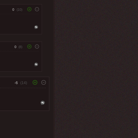
0
(10)
0
(8)
-6
(14)