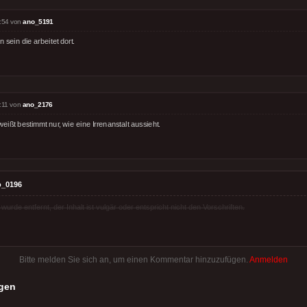
:54 von
ano_5191
 sein die arbeitet dort.
:11 von
ano_2176
eißt bestimmt nur, wie eine Irrenanstalt aussieht.
o_0196
rde entfernt, der Inhalt ist vulgär oder entspricht nicht den Vorschriften.
Bitte melden Sie sich an, um einen Kommentar hinzuzufügen.
Anmelden
gen