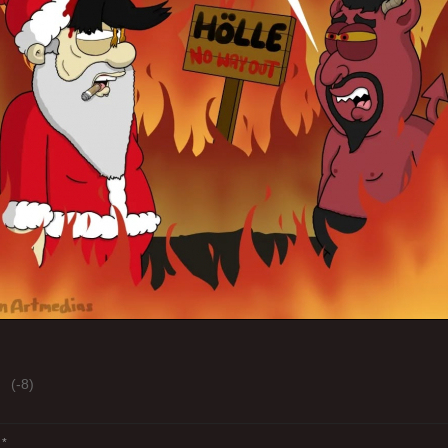
(-8)
*