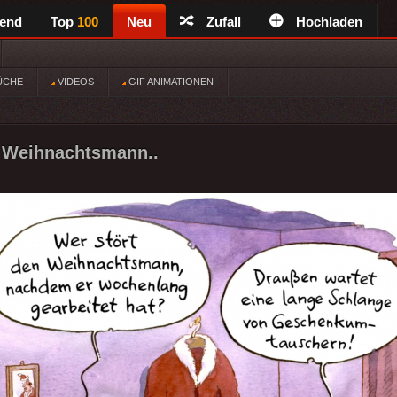
rend
Top
100
Neu
Zufall
Hochladen
ÜCHE
VIDEOS
GIF ANIMATIONEN
n Weihnachtsmann..