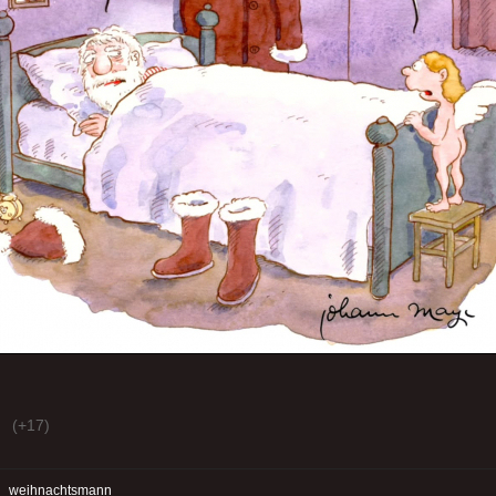
(+17)
:
weihnachtsmann