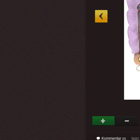
»
Kommentar
tags
(0)