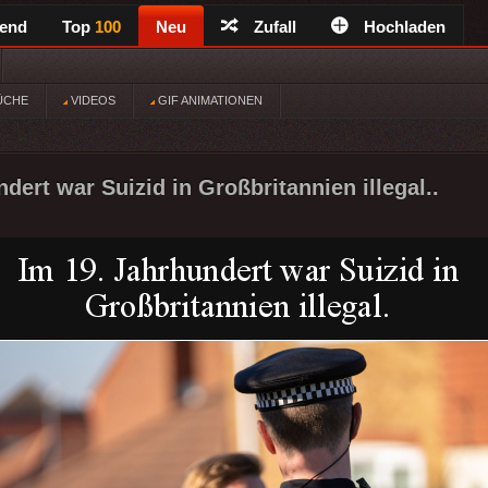
rend
Top
100
Neu
Zufall
Hochladen
ÜCHE
VIDEOS
GIF ANIMATIONEN
dert war Suizid in Großbritannien illegal..