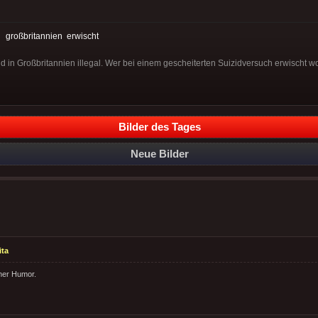
:
großbritannien
erwischt
d in Großbritannien illegal. Wer bei einem gescheiterten Suizidversuch erwischt w
Bilder des Tages
Neue Bilder
ita
her Humor.