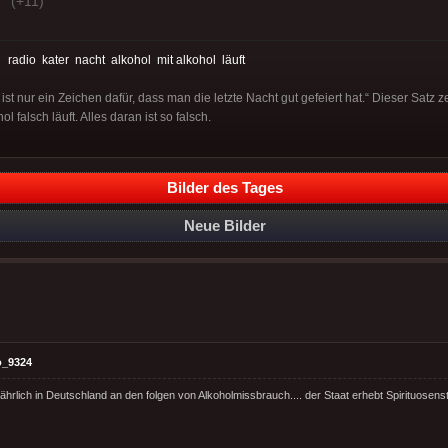
(+11)
:
radio
kater
nacht
alkohol
mit alkohol
läuft
st nur ein Zeichen dafür, dass man die letzte Nacht gut gefeiert hat.“ Dieser Satz z
 falsch läuft. Alles daran ist so falsch.
Bilder des Tages
Neue Bilder
o_9324
ährlich in Deutschland an den folgen von Alkoholmissbrauch.... der Staat erhebt Spirituosens