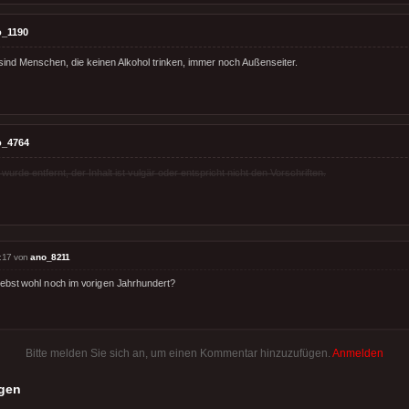
o_1190
sind Menschen, die keinen Alkohol trinken, immer noch Außenseiter.
o_4764
rde entfernt, der Inhalt ist vulgär oder entspricht nicht den Vorschriften.
:17 von
ano_8211
lebst wohl noch im vorigen Jahrhundert?
Bitte melden Sie sich an, um einen Kommentar hinzuzufügen.
Anmelden
gen