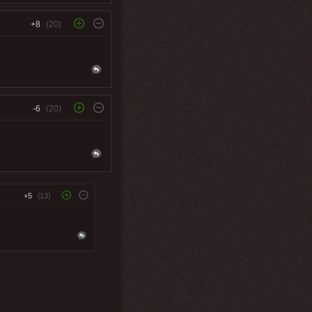
+8
(20)
-6
(20)
+5
(13)