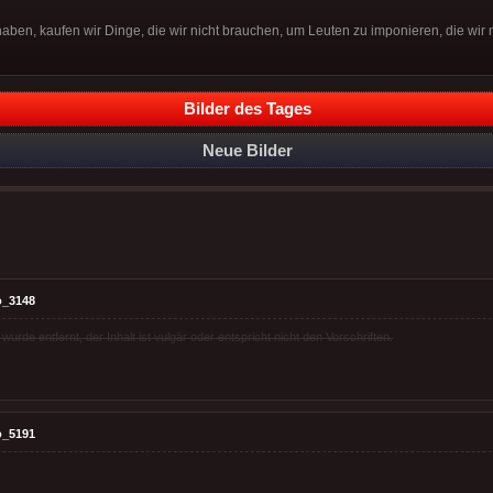
haben, kaufen wir Dinge, die wir nicht brauchen, um Leuten zu imponieren, die wir
Bilder des Tages
Neue Bilder
o_3148
rde entfernt, der Inhalt ist vulgär oder entspricht nicht den Vorschriften.
o_5191