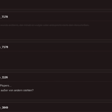
_7178
rde entfernt, der Inhalt ist vulgär oder entspricht nicht den Vorschriften.
o_7178
o_1126
 Pispers...
s, außer von andern stehlen?
o_3849