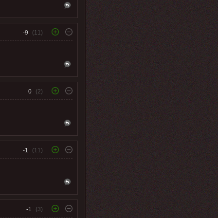
-9
(11)
0
(2)
-1
(11)
-1
(3)