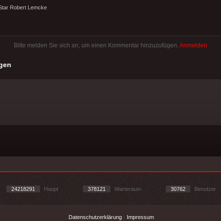
-Star Robert Lemcke
Bitte melden Sie sich an, um einen Kommentar hinzuzufügen.
Anmelden
gen
24218291
Haupt
378121
Warteraum
30762
Benutzer
Datenschutzerklärung
-
Impressum