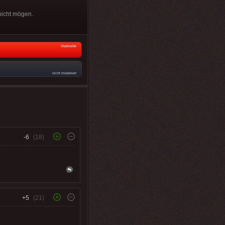
 nicht mögen.
Startseite
nicht moderiert
-6
(18)
+5
(21)