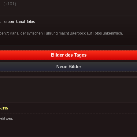
(+101)
s:
erben
kanal
fotos
ben?: Kanal der syrischen Führung macht Baerbock auf Fotos unkenntlich.
Bilder des Tages
Neue Bilder
lo195
bald weg.