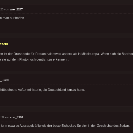
:20 von
ano_2247
n man nur hoffen.
tschi
ten ist der Dresscode für Frauen halt etwas anders als in Mitteleuropa. Wenn sich die Baer
e sie auf dem Photo noch deutlich zu erkennen...
_1356
e hübscheste Außenministerin, die Deutschland jemals hatte.
:30 von
ano_9106
ist in etwa so Aussagekräftig wie der beste Eishockey Spieler in der Geschichte des Sudan.