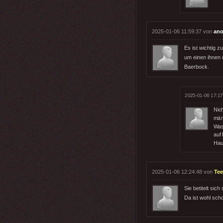
2025-01-06 11:59:37 von
ano
Es ist wichtig 
um einen ihnen 
Baerbock.
2025-01-06 17:17
Nic
män
Was
auf 
Hau
2025-01-06 12:24:48 von
Tee
Sie betitelt sic
Da ist wohl sch