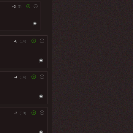
+3
(5)
-6
(14)
-4
(14)
-3
(19)