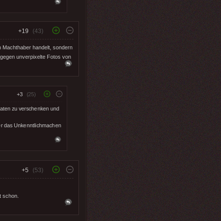
+19
(43)
en Machthaber handelt, sondern
ngegen unverpixelte Fotos von
+3
(25)
aaten zu verschenken und
der das Unkenntlichmachen
+5
(53)
t schon.