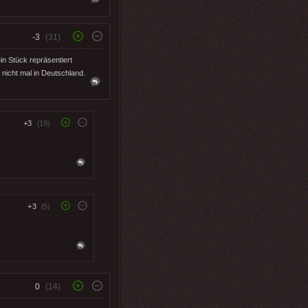
-3
(31)
in Stück repräsentiert
, nicht mal in Deutschland.
+3
(19)
+3
(5)
0
(14)