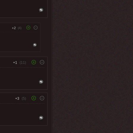
+2
(4)
+1
(11)
+3
(5)