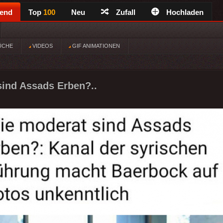
rend
Top
100
Neu
Zufall
Hochladen
ÜCHE
VIDEOS
GIF ANIMATIONEN
ind Assads Erben?..