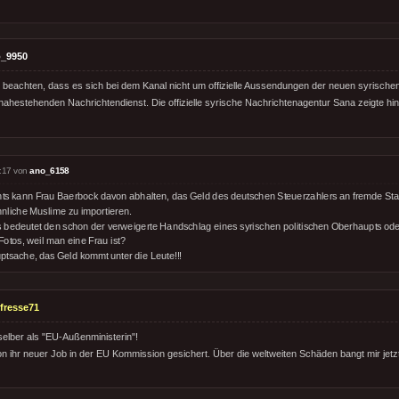
_9950
zu beachten, dass es sich bei dem Kanal nicht um offizielle Aussendungen der neuen syrisch
nahestehenden Nachrichtendienst. Die offizielle syrische Nachrichtenagentur Sana zeigte hi
:17 von
ano_6158
hts kann Frau Baerbock davon abhalten, das Geld des deutschen Steuerzahlers an fremde St
nliche Muslime zu importieren.
 bedeutet den schon der verweigerte Handschlag eines syrischen politischen Oberhaupts o
Fotos, weil man eine Frau ist?
ptsache, das Geld kommt unter die Leute!!!
fresse71
h selber als "EU-Außenministerin"!
on ihr neuer Job in der EU Kommission gesichert. Über die weltweiten Schäden bangt mir jetz