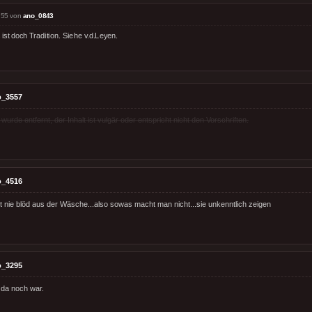
:55 von
ano_0843
ist doch Tradition. Siehe v.d.Leyen.
o_3557
rde entfernt, der Inhalt ist vulgär oder entspricht nicht den Vorschriften.
o_4516
t nie blöd aus der Wäsche...also sowas macht man nicht...sie unkenntlich zeigen
o_3295
 da noch war.