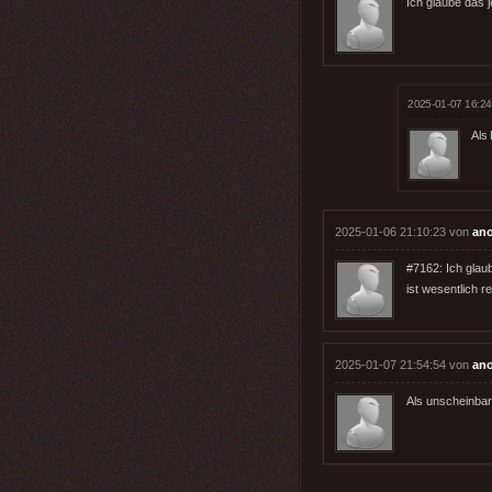
Ich glaube das j
2025-01-07 16:24
Als
2025-01-06 21:10:23 von
an
#7162: Ich glau
ist wesentlich r
2025-01-07 21:54:54 von
an
Als unscheinbare