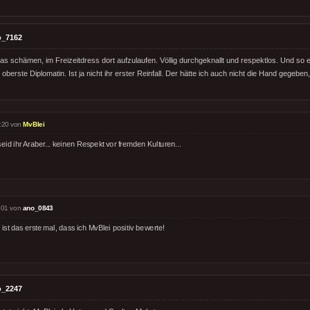
o_7162
was schämen, im Freizeitdress dort aufzulaufen. Völlig durchgeknallt und respektlos. Und so e
oberste Diplomatin. Ist ja nicht ihr erster Reinfall. Der hätte ich auch nicht die Hand gegeben
:20 von
MvBlei
eid ihr Araber... keinen Respekt vor fremden Kulturen...
:01 von
ano_0843
ist das erste mal, dass ich MvBlei positiv bewerte!
o_2247