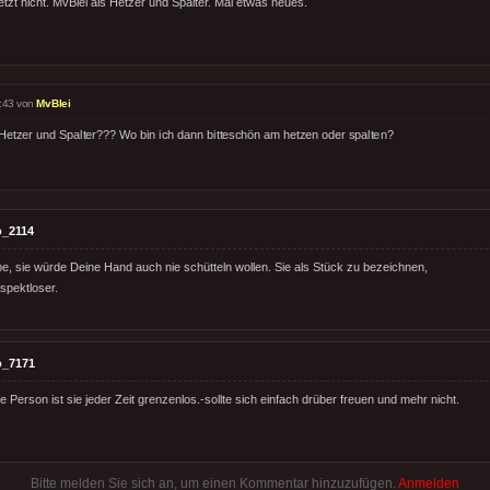
etzt nicht. MvBlei als Hetzer und Spalter. Mal etwas neues.
:43 von
MvBlei
 Hetzer und Spalter??? Wo bin ich dann bitteschön am hetzen oder spalten?
o_2114
be, sie würde Deine Hand auch nie schütteln wollen. Sie als Stück zu bezeichnen,
espektloser.
o_7171
 Person ist sie jeder Zeit grenzenlos.-sollte sich einfach drüber freuen und mehr nicht.
Bitte melden Sie sich an, um einen Kommentar hinzuzufügen.
Anmelden