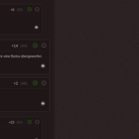
+6
(16)
+14
(44)
bock eine Burka übergeworfen
+2
(48)
+23
(51)