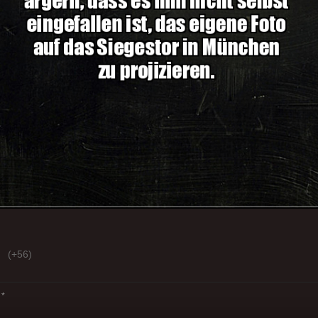
(+56)
*