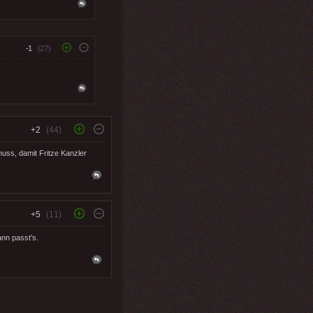
-1
(27)
+2
(44)
uss, damit Fritze Kanzler
+5
(11)
ann passt's.