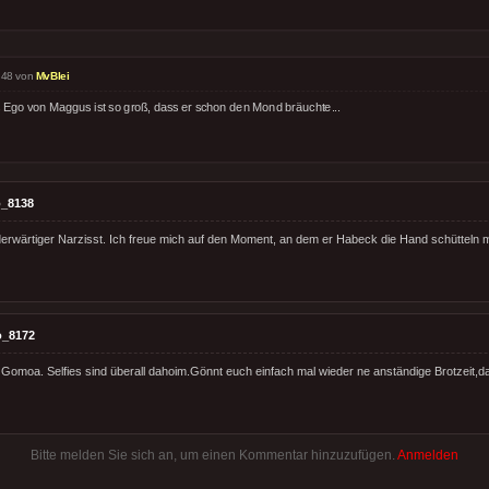
:48 von
MvBlei
 Ego von Maggus ist so groß, dass er schon den Mond bräuchte...
_8138
iderwärtiger Narzisst. Ich freue mich auf den Moment, an dem er Habeck die Hand schütteln m
o_8172
 Gomoa. Selfies sind überall dahoim.Gönnt euch einfach mal wieder ne anständige Brotzeit,d
Bitte melden Sie sich an, um einen Kommentar hinzuzufügen.
Anmelden