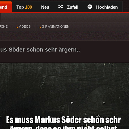
rend
Top
100
Neu
Zufall
Hochladen
ÜCHE
VIDEOS
GIF ANIMATIONEN
s Söder schon sehr ärgern..