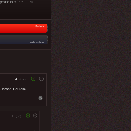
egestor in München zu
Startseite
nicht moderiert
+9
(69)
u lassen. Der liebe
-1
(53)