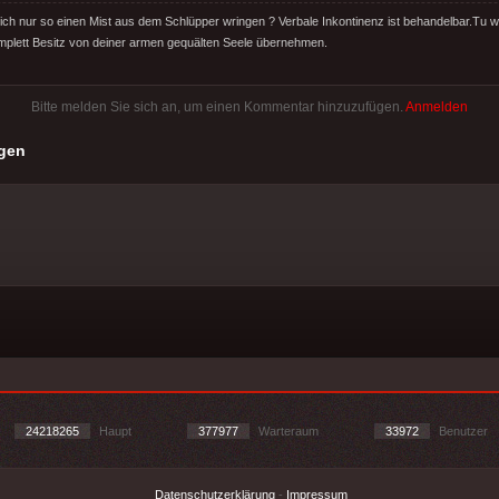
ch nur so einen Mist aus dem Schlüpper wringen ? Verbale Inkontinenz ist behandelbar.Tu w
plett Besitz von deiner armen gequälten Seele übernehmen.
Bitte melden Sie sich an, um einen Kommentar hinzuzufügen.
Anmelden
gen
24218265
Haupt
377977
Warteraum
33972
Benutzer
Datenschutzerklärung
-
Impressum