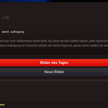
(+9)
:
wenn
aufregung
em man sich vollkommen bereit fühlt. Du wirst nie das Gefühl haben, alles durchs
ine Aufregung ein bisschen größer als deine Angst ist, genau dann solltest du an
Bilder des Tages
Neue Bilder
emer