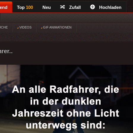
rend
Top
100
Neu
Zufall
Hochladen
ÜCHE
VIDEOS
GIF ANIMATIONEN
rer..