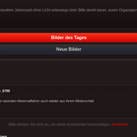
er dunklen Jahreszeit ohne Licht unterwegs sind: Bitte denkt daran, euren Organ
Bilder des Tages
Neue Bilder
o_6799
 rasenden Motorradfahrer auch wieder aus ihrem Winterschlaf.
Bitte melden Sie sich an, um einen Kommentar hinzuzufügen.
Anmelden
gen