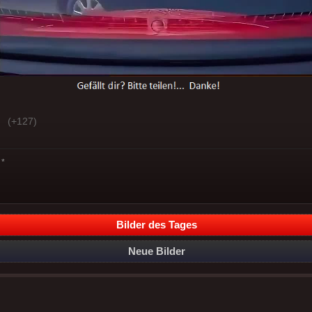
(+127)
*
Bilder des Tages
Neue Bilder