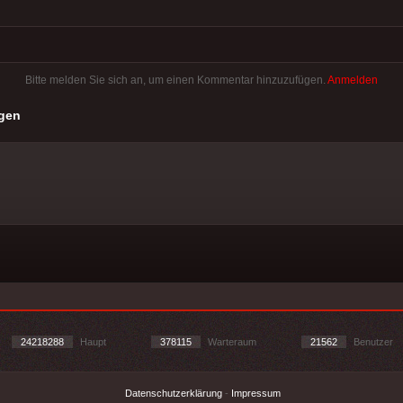
Bitte melden Sie sich an, um einen Kommentar hinzuzufügen.
Anmelden
gen
24218288
Haupt
378115
Warteraum
21562
Benutzer
Datenschutzerklärung
-
Impressum