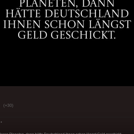
(+30)
*