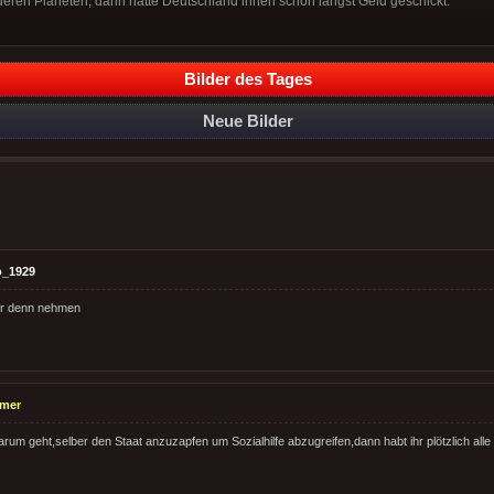
ren Planeten, dann hätte Deutschland ihnen schon längst Geld geschickt.
Bilder des Tages
Neue Bilder
o_1929
ger denn nehmen
emer
um geht,selber den Staat anzuzapfen um Sozialhilfe abzugreifen,dann habt ihr plötzlich alle k