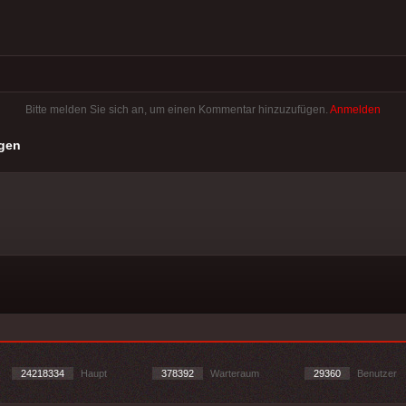
Bitte melden Sie sich an, um einen Kommentar hinzuzufügen.
Anmelden
gen
24218334
Haupt
378392
Warteraum
29360
Benutzer