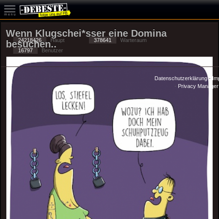
Wenn Klugschei*sser eine Domina
24218426
Haupt
378641
Warteraum
besuchen..
16797
Benutzer
Datenschutzerklärung
-
Im
-
Privacy Manager