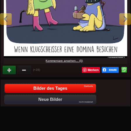
Kommentare ansehen... (0)
Merken
(+28)
Startseite
Bilder des Tages
Neue Bilder
nicht moderiert