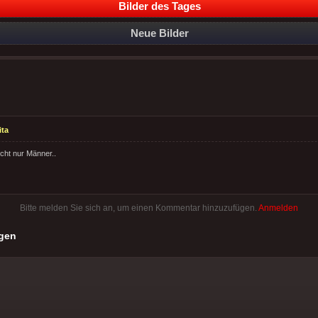
Bilder des Tages
Neue Bilder
ita
nicht nur Männer..
Bitte melden Sie sich an, um einen Kommentar hinzuzufügen.
Anmelden
gen