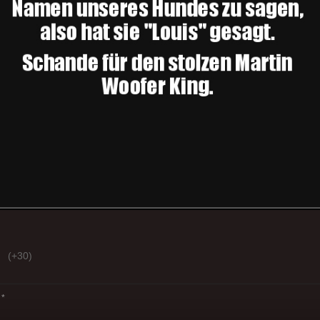
(+30)
*