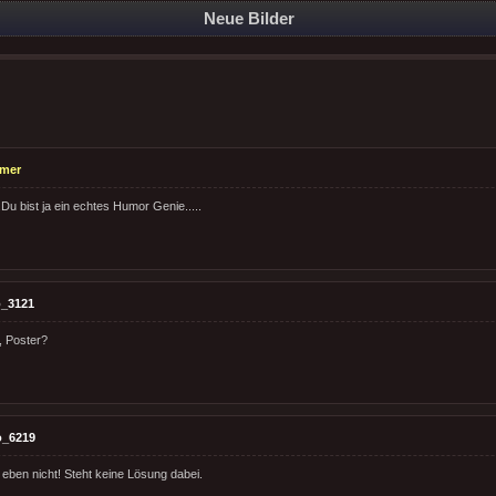
Neue Bilder
emer
.Du bist ja ein echtes Humor Genie.....
_3121
, Poster?
o_6219
 eben nicht! Steht keine Lösung dabei.