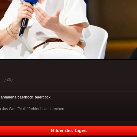
(-28)
:
annalena baerbock
baerbock
 das Wort "Mutti" frehlerfei ausbrechen.
Bilder des Tages