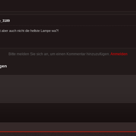
o_3189
t aber auch nicht die hellste Lampe wa?!
Bitte melden Sie sich an, um einen Kommentar hinzuzufügen.
Anmelden
gen