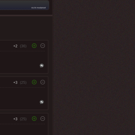
nicht moderiert
+2
(36)
+3
(25)
+3
(25)