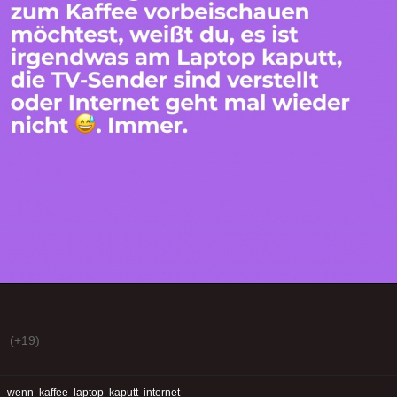
(+19)
:
wenn
kaffee
laptop
kaputt
internet