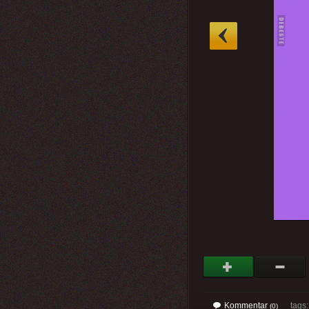
»
Kommentar
tags
(0)