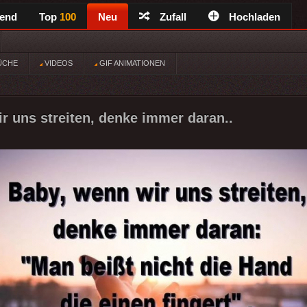
rend
Top
100
Neu
Zufall
Hochladen
ÜCHE
VIDEOS
GIF ANIMATIONEN
r uns streiten, denke immer daran..