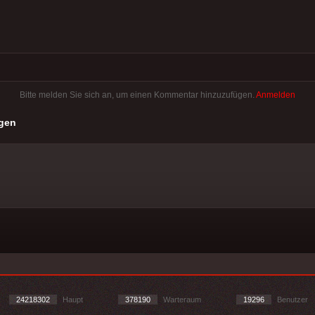
Bitte melden Sie sich an, um einen Kommentar hinzuzufügen.
Anmelden
gen
24218302
Haupt
378190
Warteraum
19296
Benutzer