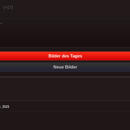
(+17)
*
Bilder des Tages
Neue Bilder
o_3121