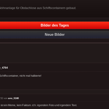
Wohnanlage für Obdachlose aus Schiffscontainern gebaut.
Bilder des Tages
Neue Bilder
o_4764
chiffscontainer, nicht mal halbierte!
:52 von
ano_0240
ist ein Meme, kein Faktum. d.h. irgendein Foto und irgendein Text.