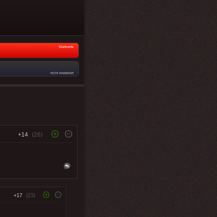
Startseite
nicht moderiert
+14
(26)
+17
(23)