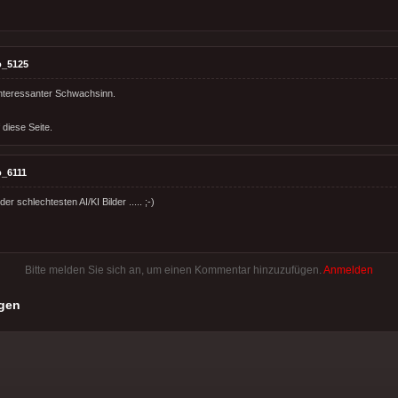
o_5125
interessanter Schwachsinn.
 diese Seite.
_6111
er schlechtesten AI/KI Bilder ..... ;-)
Bitte melden Sie sich an, um einen Kommentar hinzuzufügen.
Anmelden
gen