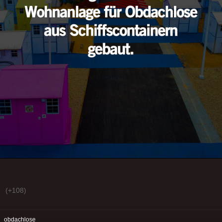
(+108)
:
obdachlose