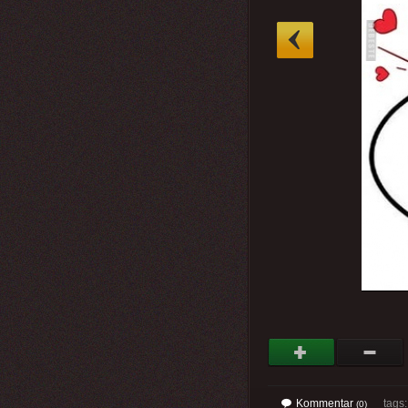
»
Kommentar
tags
(0)