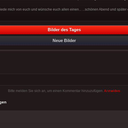
chiede mich von euch und wünsche euch allen einen... ...schönen Abend und später 
Bilder des Tages
Neue Bilder
Bitte melden Sie sich an, um einen Kommentar hinzuzufügen.
Anmelden
gen