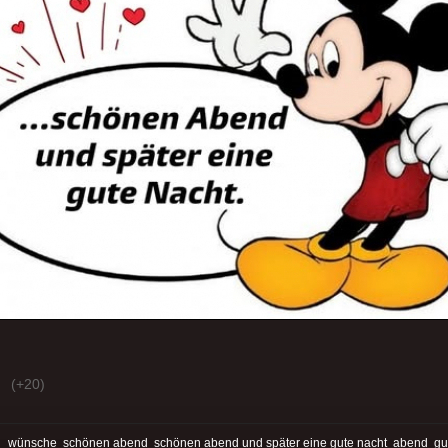
(+20)
:
wünsche
schönen abend
schönen abend und später eine gute nacht
abend
gu