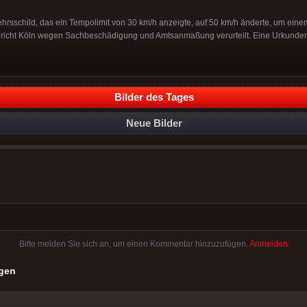
kehrsschild, das ein Tempolimit von 30 km/h anzeigte, auf 50 km/h änderte, um ein
icht Köln wegen Sachbeschädigung und Amtsanmaßung verurteilt. Eine Urkunden
Bilder des Tages
Neue Bilder
Bitte melden Sie sich an, um einen Kommentar hinzuzufügen.
Anmelden
gen