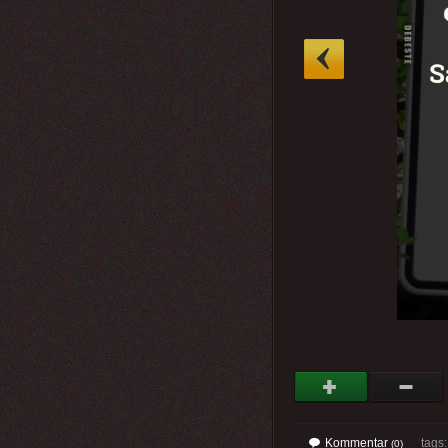
»
Kommentar
tags
(0)