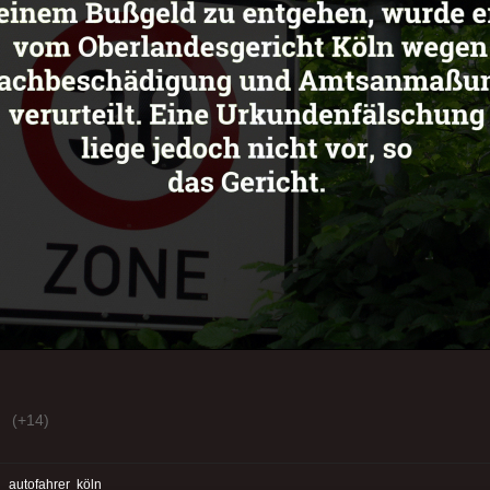
(+14)
:
autofahrer
köln