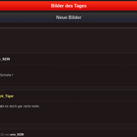
Bilder des Tages
Neue Bilder
o_9239
 Schuhe !
ck_Tiger
ibt es doch gar nicht mehr.
:22 von
ano_9239