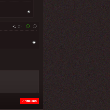
+1
(7)