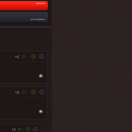
Startseite
nicht moderiert
+1
(7)
+3
(7)
+1
(5)