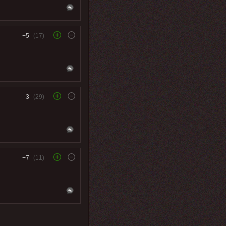
+5
(17)
-3
(29)
+7
(11)