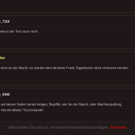
o_7119
id ist der Text auch nicht
lei
D nicht an der Macht, es werden also die Anne Frank Tagebücher nicht verbrannt werden...
o_5342
auf diesen Seiten darauf einigen, Begriffe, wie: An der Macht, oder Machtergreifung,
 Hat ein blödes "Gschmäckle".
Bitte melden Sie sich an, um einen Kommentar hinzuzufügen.
Anmelden