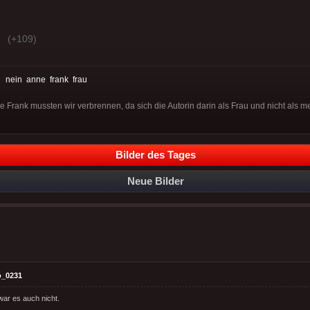
(+109)
:
nein
anne
frank
frau
 Frank mussten wir verbrennen, da sich die Autorin darin als Frau und nicht als m
Bilder des Tages
Neue Bilder
o_0231
ar es auch nicht.