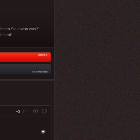
nehmen Sie davon was?“
nehmen!“
Startseite
nicht moderiert
+3
(7)