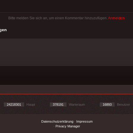
Bitte melden Sie sich an, um einen Kommentar hinzuzufügen.
Anmelden
gen
24218301
Haupt
378191
Warteraum
16893
Benutzer
Datenschutzerklärung
-
Impressum
-
Privacy Manager