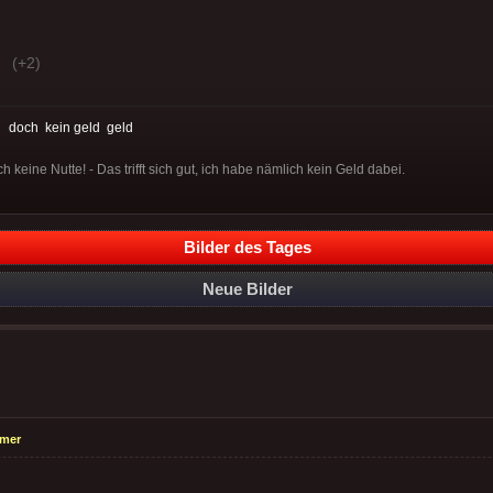
(+2)
:
doch
kein geld
geld
ch keine Nutte! - Das trifft sich gut, ich habe nämlich kein Geld dabei.
Bilder des Tages
Neue Bilder
emer