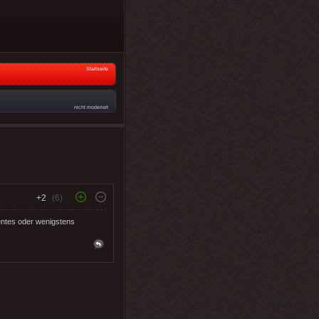
Startseite
nicht moderiert
+2
(6)
entes oder wenigstens