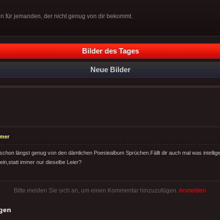
ein für jemanden, der nicht genug von dir bekommt.
Bilder des Tages
Neue Bilder
emer
schon längst genug von den dämlichen Poesiealbum Sprüchen.Fällt dir auch mal was intellig
ein,statt immer nur dieselbe Leier?
Bitte melden Sie sich an, um einen Kommentar hinzuzufügen.
Anmelden
gen