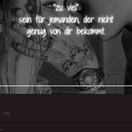
(-6)
*