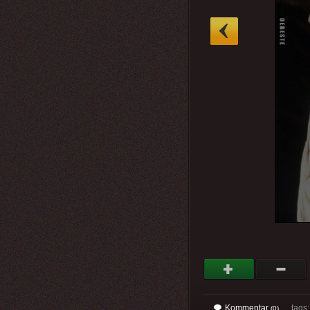
»
Kommentar
tags
(0)