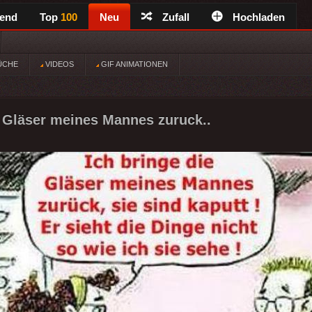
rend
Top
100
Neu
Zufall
Hochladen
ÜCHE
VIDEOS
GIF ANIMATIONEN
e Gläser meines Mannes zuruck..