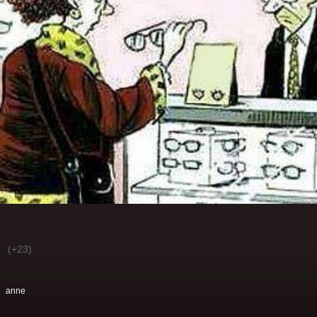
(+23)
:
anne