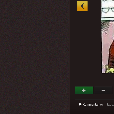
»
Kommentar
tags
(0)