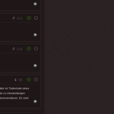
-7
(11)
-7
(13)
-1
(9)
ter im Todestrakt eines
bis zu minutenlangen
rbrennen/ätzen. Es sind