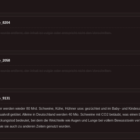
o_8204
rde entfernt, der Inhalt ist vulgär oder entspricht nicht den Vorschriften.
o_2058
rde entfernt, der Inhalt ist vulgär oder entspricht nicht den Vorschriften.
o_9131
r werden wieder 80 Mrd. Schweine, Kühe, Hühner usw. gezüchtet und im Baby- und Kindesal
ualvoll getötet. Alleine in Deutschland werden 40 Mio. Schweine mit CO2 betäubt, was einen 
ickungstod bedeutet, bei dem die Weichteile wie Augen und Lunge bei vollem Bewusstsein ve
e sie auch zu anderen Zeiten genutzt wurden.