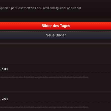
Spanien per Gesetz offiziell als Familienmitglieder anerkannt.
Bilder des Tages
Neue Bilder
o_4114
rde entfernt, der Inhalt ist vulgär oder entspricht nicht den Vorschriften.
o_2201
rde entfernt, der Inhalt ist vulgär oder entspricht nicht den Vorschriften.