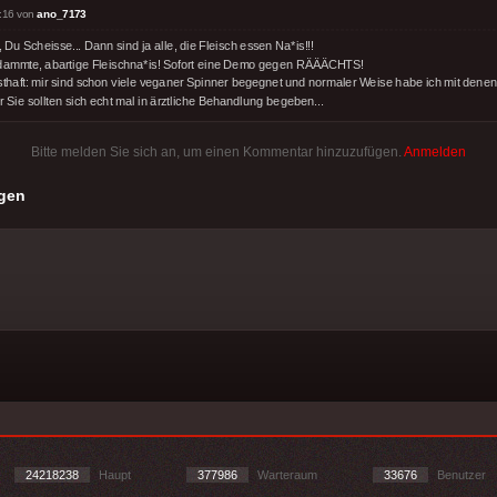
:16 von
ano_7173
 Du Scheisse... Dann sind ja alle, die Fleisch essen Na*is!!!
dammte, abartige Fleischna*is! Sofort eine Demo gegen RÄÄÄCHTS!
sthaft: mir sind schon viele veganer Spinner begegnet und normaler Weise habe ich mit denen
 Sie sollten sich echt mal in ärztliche Behandlung begeben...
Bitte melden Sie sich an, um einen Kommentar hinzuzufügen.
Anmelden
gen
24218238
Haupt
377986
Warteraum
33676
Benutzer