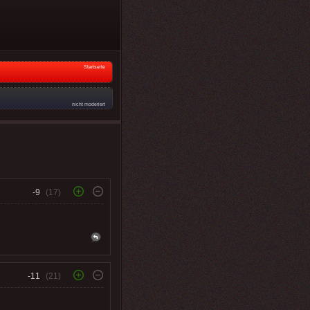
Startseite
nicht moderiert
-9
(17)
-11
(21)