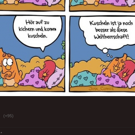
(+95)
*