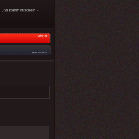
rn und komm kuscheln. -
Startseite
nicht moderiert