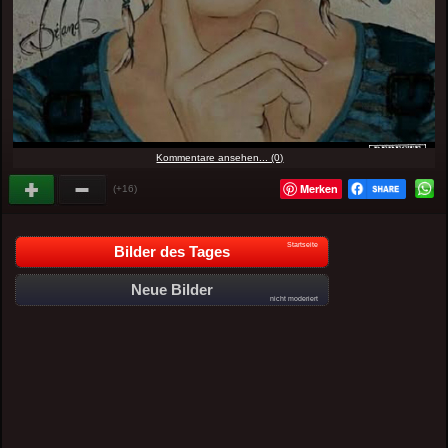
Kommentare ansehen... (0)
Merken
(+16)
Startseite
Bilder des Tages
Neue Bilder
nicht moderiert