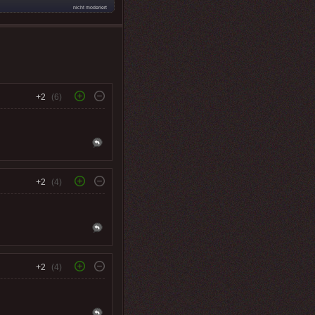
nicht moderiert
+2
(6)
+2
(4)
+2
(4)