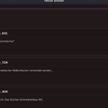
Neue Bilder
o_6211
Kochnische?
o_7236
raktischer Müllschlucker verwendet werden...
o_3635
icht: Das Küchen-Schrankeinbau-WC.