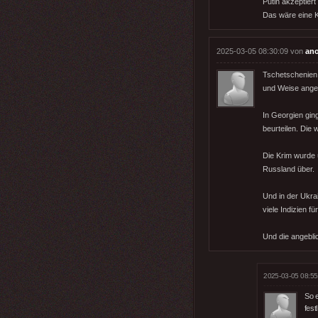
Putin akzeptiert 
Das wäre eine K
2025-03-05 08:30:09 von
an
Tschetschenien 
und Weise angem
In Georgien gin
beurteilen. Die
Die Krim wurde ü
Russland über.
Und in der Ukra
viele Indizien f
Und die angebli
2025-03-05 08:55
So 
fes