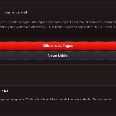
s:
ukraine
der welt
 an* - *greift Georgien an* - *greift Krim an* - *greift gesamte Ukraine an* - *droht 
ichtung der Welt durch Atomkrieg* - Deutsche "Friedens"-Aktivisten: "NATO, diese Kr
Bilder des Tages
Neue Bilder
o_4114
l Tagesschau gesehen? Gib dich nicht auf! Auch aus dir kann ein wertvollen Mensch werden.