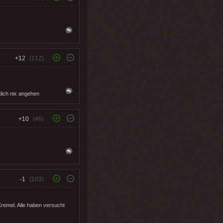
+12
(112)
lich nix angehen
+10
(46)
-1
(103)
remel. Alle haben versucht