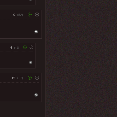
0
(52)
-5
(41)
+5
(17)