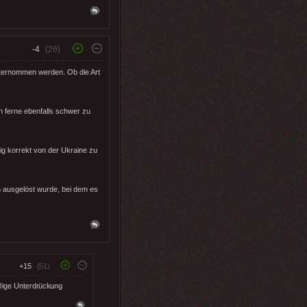
-4
(26)
nternommen werden. Ob die Art
n ferne ebenfalls schwer zu
lig korrekt von der Ukraine zu
ch ausgelöst wurde, bei dem es
+15
(51)
llige Unterdrückung