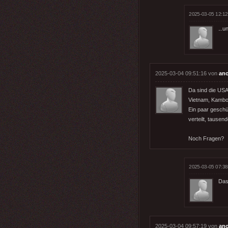
2025-03-05 12:12
...u
2025-03-04 09:51:16 von
an
Da sind die USA 
Vietnam, Kambo
Ein paar geschü
verteilt, tausen
Noch Fragen?
2025-03-05 07:38
Das
2025-03-04 09:57:19 von
an