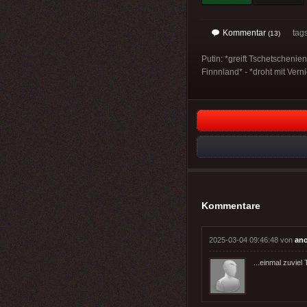
Kommentar
tag
(13)
Putin: *greift Tschetschenien
Finnnland* - *droht mit Vern
Kommentare
2025-03-04 09:46:48 von
an
...einmal zuvie