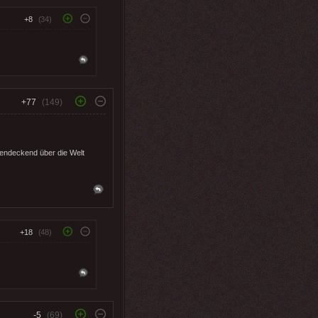
+8
(34)
+77
(149)
chendeckend über die Welt
+18
(48)
-5
(69)