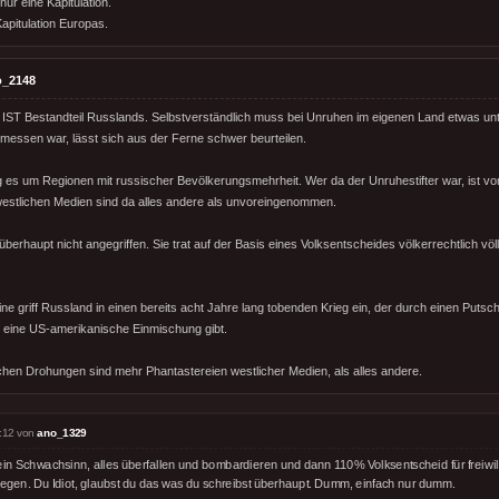
nur eine Kapitulation.
apitulation Europas.
o_2148
IST Bestandteil Russlands. Selbstverständlich muss bei Unruhen im eigenen Land etwas u
essen war, lässt sich aus der Ferne schwer beurteilen.
g es um Regionen mit russischer Bevölkerungsmehrheit. Wer da der Unruhestifter war, ist vo
 westlichen Medien sind da alles andere als unvoreingenommen.
berhaupt nicht angegriffen. Sie trat auf der Basis eines Volksentscheides völkerrechtlich völ
ine griff Russland in einen bereits acht Jahre lang tobenden Krieg ein, der durch einen Puts
ür eine US-amerikanische Einmischung gibt.
chen Drohungen sind mehr Phantastereien westlicher Medien, als alles andere.
:12 von
ano_1329
ein Schwachsinn, alles überfallen und bombardieren und dann 110% Volksentscheid für freiwi
tlegen. Du Idiot, glaubst du das was du schreibst überhaupt. Dumm, einfach nur dumm.