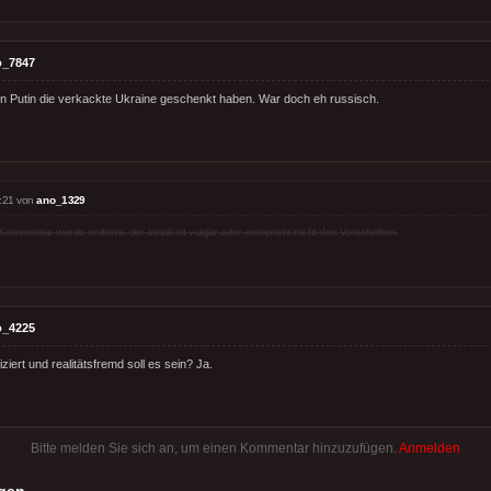
o_7847
n Putin die verkackte Ukraine geschenkt haben. War doch eh russisch.
:21 von
ano_1329
Kommentar wurde entfernt, der Inhalt ist vulgär oder entspricht nicht den Vorschriften.
o_4225
iziert und realitätsfremd soll es sein? Ja.
Bitte melden Sie sich an, um einen Kommentar hinzuzufügen.
Anmelden
gen