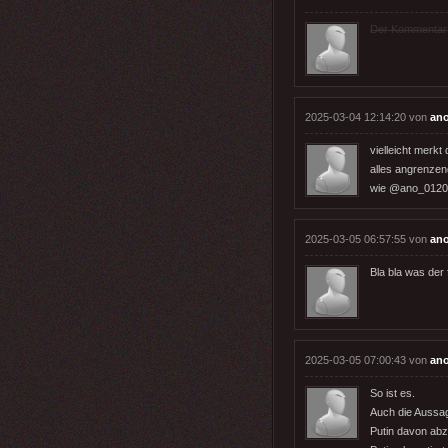
Der Kommentar wu
2025-03-04 12:14:20 von
an
vielleicht merkt
alles angrenzen
wie @ano_0120 s
2025-03-05 06:57:55 von
an
Bla bla was der
2025-03-05 07:00:43 von
an
So ist es.
Auch die Aussag
Putin davon abz