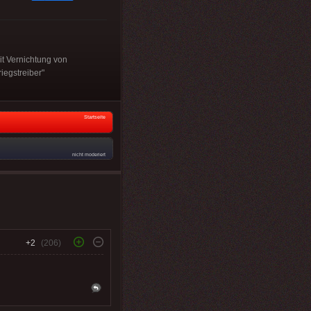
mit Vernichtung von
iegstreiber"
Startseite
nicht moderiert
+2
(206)