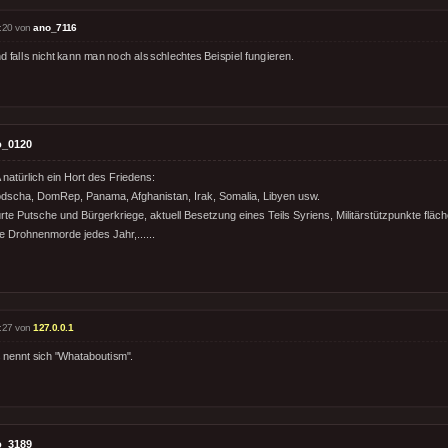
:20 von
ano_7116
nd falls nicht kann man noch als schlechtes Beispiel fungieren.
o_0120
natürlich ein Hort des Friedens:
dscha, DomRep, Panama, Afghanistan, Irak, Somalia, Libyen usw.
rte Putsche und Bürgerkriege, aktuell Besetzung eines Teils Syriens, Militärstützpunkte flä
de Drohnenmorde jedes Jahr,......
:27 von
127.0.0.1
 nennt sich "Whataboutism".
o_3189