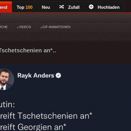
rend
Top
100
Neu
Zufall
Hochladen
ÜCHE
VIDEOS
GIF ANIMATIONEN
 Tschetschenien an*..