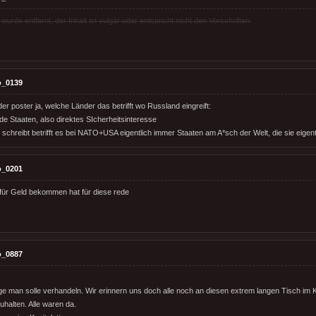
rde entfernt, der Inhalt ist vulgär oder entspricht nicht den Vorschriften.
o_0139
 der poster ja, welche Länder das betrifft wo Russland eingreift:
de Staaten, also direktes SIcherheitsinteresse
chreibt betrifft es bei NATO+USA eigentlich immer Staaten am A*sch der Welt, die sie eigent
o_0201
 für Geld bekommen hat für diese rede
o_0887
e man solle verhandeln. Wir erinnern uns doch alle noch an diesen extrem langen Tisch im K
uhalten. Alle waren da.