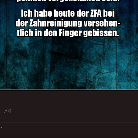
(+2)
*