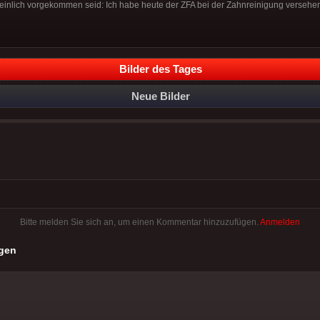
peinlich vorgekommen seid: Ich habe heute der ZFA bei der Zahnreinigung versehen-
Bilder des Tages
Neue Bilder
Bitte melden Sie sich an, um einen Kommentar hinzuzufügen.
Anmelden
gen