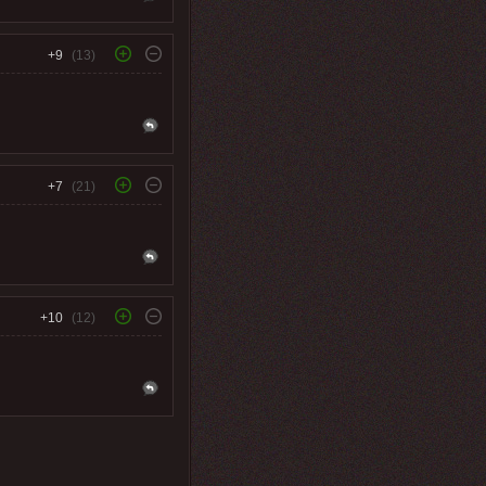
+9
(13)
+7
(21)
+10
(12)