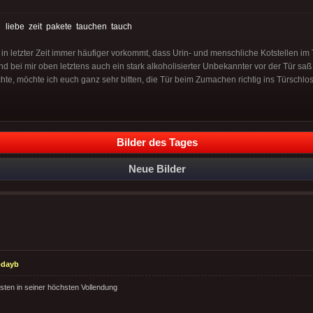
:
liebe
zeit
pakete
tauchen
tauch
n letzter Zeit immer häufiger vorkommt, dass Urin- und menschliche Kotstellen i
 bei mir oben letztens auch ein stark alkoholisierter Unbekannter vor der Tür saß 
e, möchte ich euch ganz sehr bitten, die Tür beim Zumachen richtig ins Türschlos
Bilder des Tages
Neue Bilder
odayb
ten in seiner höchsten Vollendung