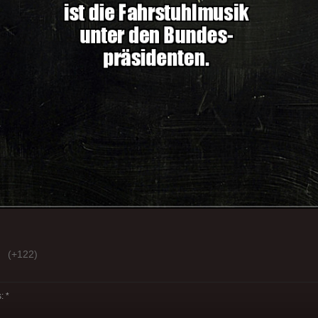
(+122)
 *