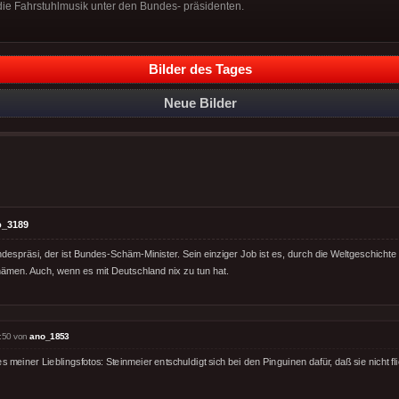
 die Fahrstuhlmusik unter den Bundes- präsidenten.
Bilder des Tages
Neue Bilder
o_3189
ndespräsi, der ist Bundes-Schäm-Minister. Sein einziger Job ist es, durch die Weltgeschichte 
ämen. Auch, wenn es mit Deutschland nix zu tun hat.
:50 von
ano_1853
s meiner Lieblingsfotos: Steinmeier entschuldigt sich bei den Pinguinen dafür, daß sie nicht f