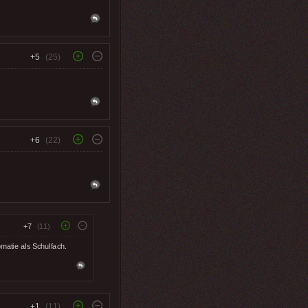
+5
(25)
+6
(22)
+7
(11)
omatie als Schulfach.
+1
(11)