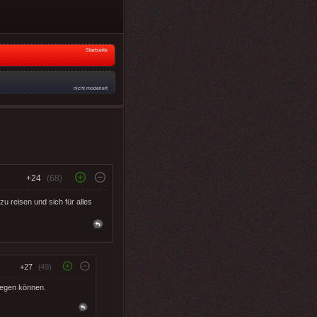
Startseite
nicht moderiert
+24
(68)
zu reisen und sich für alles
+27
(49)
liegen können.