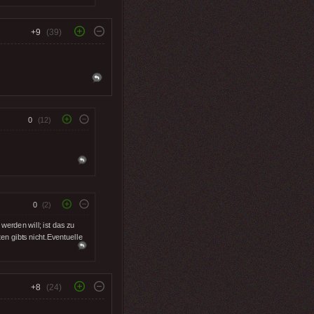
+9
(39)
0
(12)
0
(2)
werden will; ist das zu
n gibts nicht.Eventuelle
+8
(24)