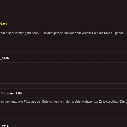
odayb
röder ist er immer gern nach Russland gereist, um vor dem Wladimir auf die Knie zu gehen.
_4185
:53 von
ano_9119
.wachsen grad wie Pilze aus der Erde,vorweg Annalena,leider weltweit zur Zeit.Vorschlag=Dipl
_7119