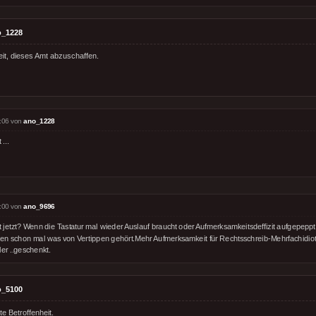
o_1228
eit, dieses Amt abzuschaffen.
:06 von
ano_1228
t ...
:00 von
ano_9696
 jetzt? Wenn die Tastatur mal wieder Auslauf braucht oder Aufmerksamkeitsdeffizit aufgepeppt 
sen schon mal was von Vertippen gehört.Mehr Aufmerksamkeit für Rechtsschreib-Mehrfachidiote
er ..geschenkt.
o_5100
te Betroffenheit.