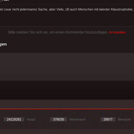
ist zwar nicht jedermanns Sache, aber Viele, zB auch Menschen mit latenter Klaustrophobie, 
Bitte melden Sie sich an, um einen Kommentar hinzuzufügen.
Anmelden
gen
24218281
Haupt
378035
Warteraum
28977
Benutzer