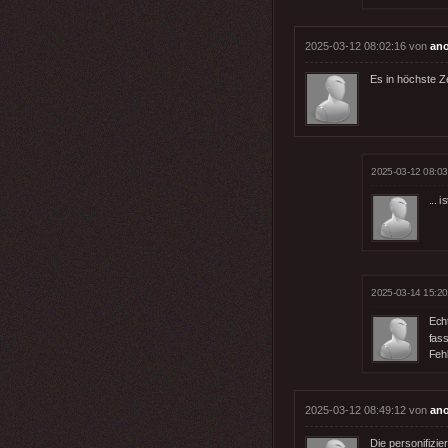
2025-03-12 08:02:16 von
an
Es in höchste Z
2025-03-12 08:03
... is
2025-03-14 15:20
Echt
fas
Fehl
2025-03-12 08:49:12 von
an
Die personifizier