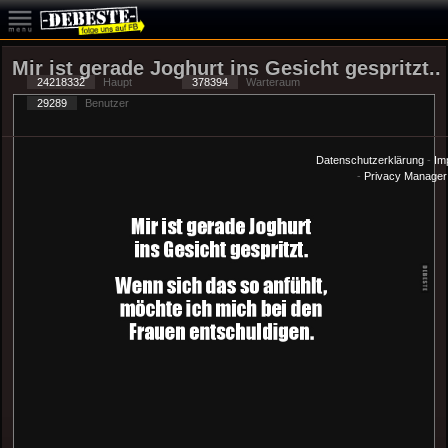
Mir ist gerade Joghurt ins Gesicht gespritzt..
24218332
Haupt
378394
Warteraum
29289
Benutzer
Datenschutzerklärung
-
Im
-
Privacy Manager