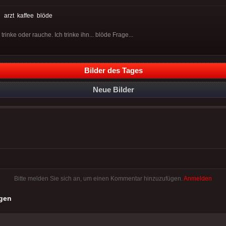
:
arzt
kaffee
blöde
 trinke oder rauche. Ich trinke ihn... blöde Frage...
Bilder des Tages
Neue Bilder
Bitte melden Sie sich an, um einen Kommentar hinzuzufügen.
Anmelden
gen