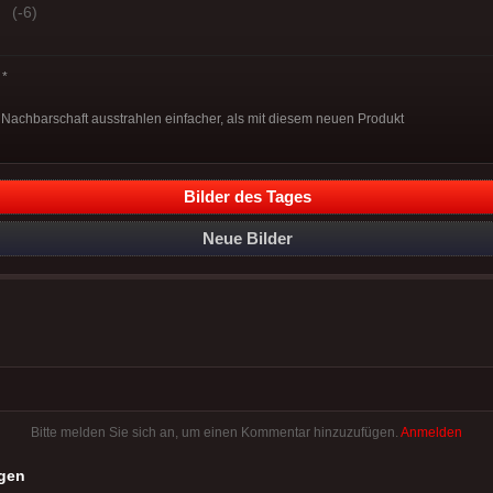
(-6)
*
Nachbarschaft ausstrahlen einfacher, als mit diesem neuen Produkt
Bilder des Tages
Neue Bilder
Bitte melden Sie sich an, um einen Kommentar hinzuzufügen.
Anmelden
gen