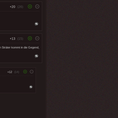
+20
(26)
+13
(15)
en Sträter kommt in die Gegend,
+12
(14)