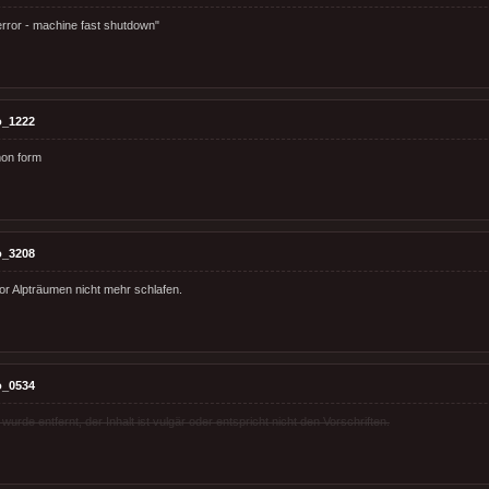
error - machine fast shutdown"
o_1222
on form
o_3208
vor Alpträumen nicht mehr schlafen.
o_0534
rde entfernt, der Inhalt ist vulgär oder entspricht nicht den Vorschriften.