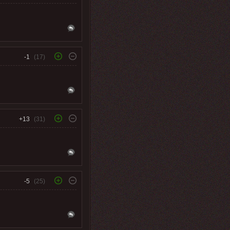
-1
(17)
+13
(31)
-5
(25)