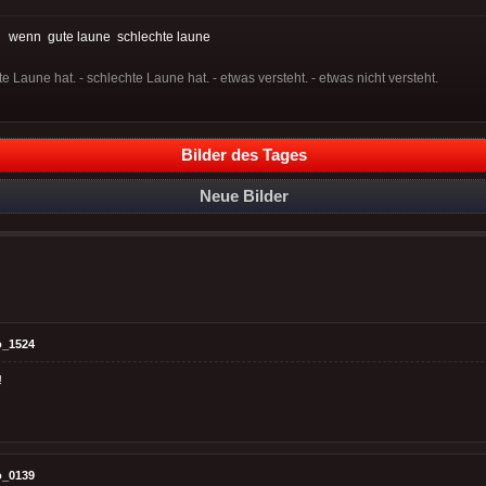
:
wenn
gute laune
schlechte laune
e Laune hat. - schlechte Laune hat. - etwas versteht. - etwas nicht versteht.
Bilder des Tages
Neue Bilder
o_1524
!
o_0139