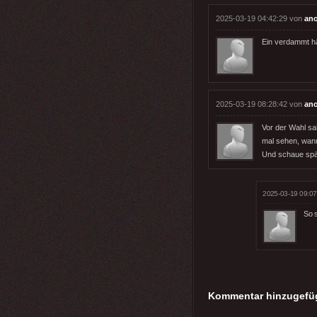
2025-03-19 04:42:29 von
an
Ein verdammt hä
2025-03-19 08:28:42 von
an
Vor der Wahl sa
mal sehen, wan
Und schaue spät
2025-03-19 09:07
So s
Kommentar hinzugefü