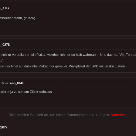
o_7117
sslicher Mann, gruselig
o_0278
h ich im Vorbeifahren ein Plakat, welches ich nur so halb wahrnahm. Und dachte: "Ah, Torst
n."
er nochmal auf dasselbe Plakat, nur genauer. Wahlplakat der SPD mit Saskia Esken..
:56 von
ano_0140
ieht er ja zu seinem Glück nicht aus
Bitte melden Sie sich an, um einen Kommentar hinzuzufügen.
Anmelden
gen