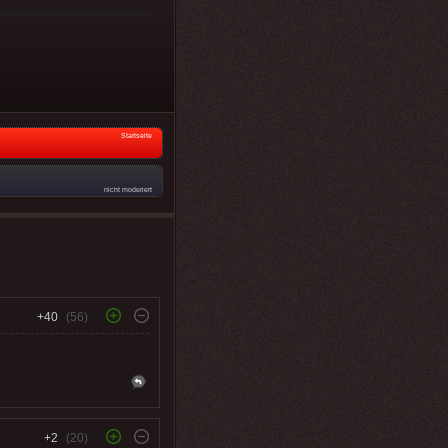
Startseite
nicht moderiert
+40
(56)
+2
(20)