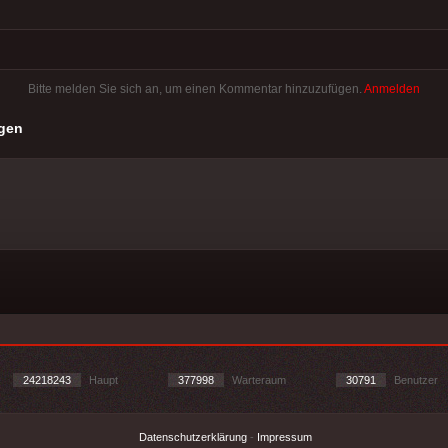
Bitte melden Sie sich an, um einen Kommentar hinzuzufügen.
Anmelden
gen
24218243
Haupt
377998
Warteraum
30791
Benutzer
Datenschutzerklärung
-
Impressum