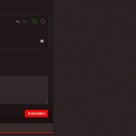
+1
(5)