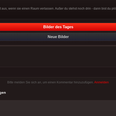
t aus, wenn sie einen Raum verlassen. Außer du stehst noch drin - dann bist du plöt
Bilder des Tages
Neue Bilder
Bitte melden Sie sich an, um einen Kommentar hinzuzufügen.
Anmelden
gen