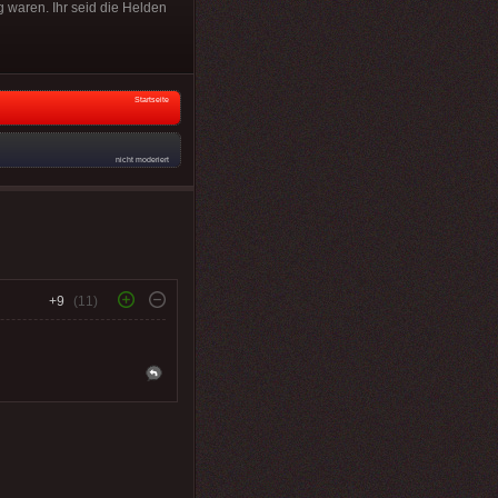
 waren. Ihr seid die Helden
Startseite
nicht moderiert
+9
(11)