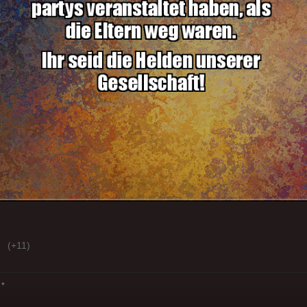
(+11)
*