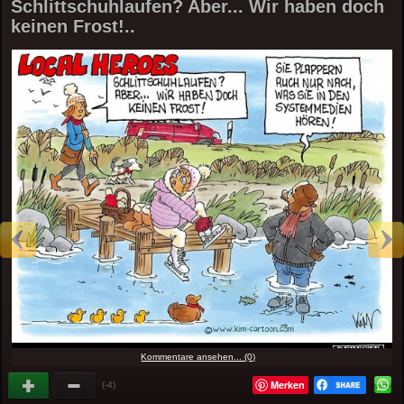
Schlittschuhlaufen? Aber... Wir haben doch
keinen Frost!..
Kommentare ansehen... (0)
Merken
(-4)